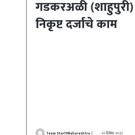
गडकरअळी (शाहुपुरी) रस्
निकृष्ट दर्जाचे काम
Send
Team Star11Maharashtra
२२ डिसेंबर २०२२