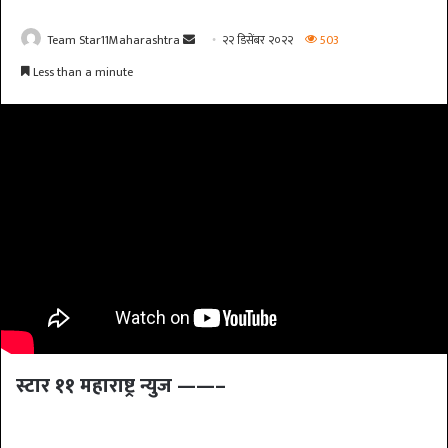
Send
Team Star11Maharashtra
२२ डिसेंबर २०२२
503
an
Less than a minute
email
स्टार ११ महाराष्ट्र न्युज ——–