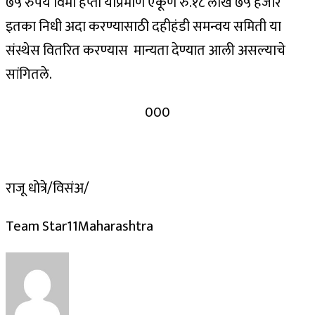
७५ रुपये विमा हप्ता याप्रमाणे एकूण रु.१८ लाख ७५ हजार
इतका निधी अदा करण्यासाठी दहीहंडी समन्वय समिती या
संस्थेस वितरित करण्यास मान्यता देण्यात आली असल्याचे
सांगितले.
000
राजू धोत्रे/विसंअ/
Team Star11Maharashtra