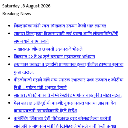
Saturday , 8 August 2026
Breaking News
जिल्हाधिकाऱ्यांनी स्वतः चिखलात उतरून केली भात लागवड
सातारा जिल्ह्याच्या विकासासाठी सर्व यंत्रणा आणि लोकप्रतिनिधींनी
समन्वयाने काम करावे
– खासदार श्रीमंत छत्रपती उदयनराजे भोसले
जिल्ह्यात २२ ते २६ जुलै दरम्यान महाराजस्व अभियान
तरुणावर काठ्या व दगडांनी प्राणघातक हल्ला;पोलीस ठाण्यात खुनाचा
गुन्हा दाखल,
वीरजीवाजी महाले यांचे भव्य स्मारक उभारणार प्रथम टप्प्यात १ कोटींचा
निधी – पर्यटन मंत्री शंभूराज देसाई
सातारा : पोवई नाका ते बॉम्बे रेस्टॉरंट मार्गावर वाहतुकीत मोठा बदल ;
मेढा शहरात अतिवृष्टीची पाहणी; नुकसानग्रस्त भागांचा आढावा घेत
कायमस्वरूपी उपाययोजनांचे दिले निर्देश
कनेक्टिंग लिंकच्या एंट्री पॉईंटजवळ दरड कोसळलेल्या घटनेची
सार्वजनिक बांधकाम मंत्री शिवेंद्रसिंहराजे भोसले यांनी केली प्रत्यक्ष