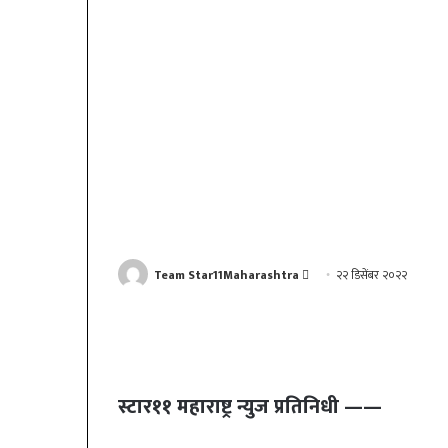
Send
Team Star11Maharashtra
२२ डिसेंबर २०२२
an
email
स्टार११ महाराष्ट्र न्युज प्रतिनिधी ——