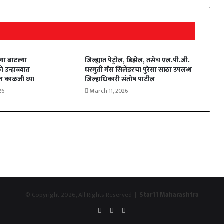
्या बाटल्या
जिल्ह्यात पेट्रोल, डिझेल, तसेच एल.पी.जी.
ी उन्हाळ्यात
घरगुती गॅस सिलेंडरचा पुरेसा साठा उपलब्ध
बत काळजी घ्या
जिल्हाधिकारी संतोष पाटील
26
March 11, 2026
© Copyright 2026, All Rights Reserved |
Star11 Maharashtra
Facebook
YouTube
Instagram