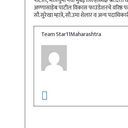
पाटील, भाजयुमो नवी मुंबई जिल्हाध्यक्ष श्री.दत्ता 
अण्णासाहेब पाटील विकास फाउंडेशनचे वरिष्ठ पदा
सौ.सुरेखा म्हात्रे, सौ.उमा शेलार व अन्य पदाधिका
Team Star11Maharashtra