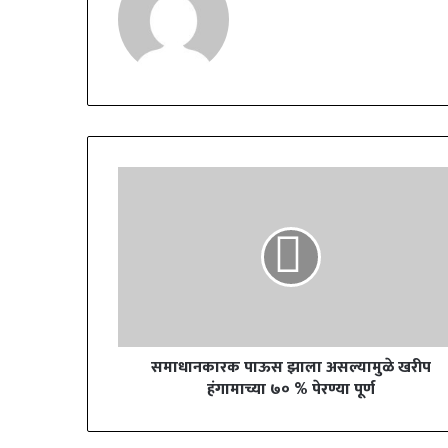
समाधानकारक पाऊस झाला असल्यामुळे खरीप
हंगामाच्या ७० % पेरण्या पूर्ण