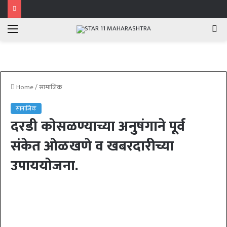
Menu
Se
fo
Home
/
सामाजिक
सामाजिक
दरडी कोसळण्याच्या अनुषंगाने पूर्व
संकेत ओळखणे व खबरदारीच्या
उपाययोजना.