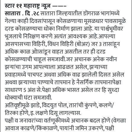
स्टार ११ महाराष्ट्र न्यूज ——–
सातारा . दि .२८
सातारा जिल्हयातील डोंगराळ भागांमध्ये
गेल्या काही दिवसांपासून कोसळणाऱ्या मूसळधार पावसामूळे
दरड कोसळण्याचा धोका निर्माण झाला आहे. या पार्श्वभूमीवर
भूजलाचे निरिक्षण करणे अत्यंत आवश्यक आहे.आपल्या
आसपासच्या विहिरी, विंधन विहिरी (बोअर) जर 3 तासांहून
अधिक काळ ओासांडून वाहत असतील तर ही दरड
कोसळण्याची चाहूल समजावी.जर अचानक अनेक नवीन
झऱ्यांचा उगम आपल्याला आढळत असेल, झऱ्याच्या
प्रवाहामध्ये पाचपट अथवा अधिक वाढ झालेली दिसत असेल
अथवा झऱ्याच्या पाण्याचे तापमान हे नैसर्गिक तापमानापेक्षा
साधारण 5 अंश से.पेक्षा अधिक भासत असेल तर हि सुध्दा
धोक्याची घंटा समजावी.
अतिवृष्टीमूळे झाडे, विदयुत पोल, तारांची कुंपणे, कलणे/
तिरका होणे, इ. लक्षणे दिसू लागल्यास.
पक्षी व जनावरांच्या वर्तणूकीमध्ये अचानक बदल होणे (वेगळा
आवाज काढणे/किंकाळणे, पायांनी जमिन उकरणे, पक्षी