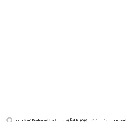
Send
Team Star11Maharashtra
२२ डिसेंबर २०२२
151
1 minute read
an
email