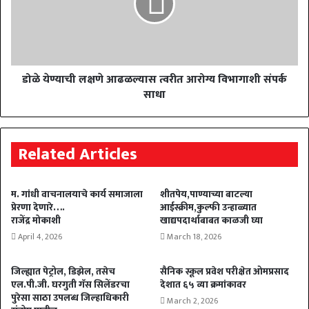
डोळे येण्याची लक्षणे आढळल्यास त्वरीत आरोग्य विभागाशी संपर्क
साधा
Related Articles
म. गांधी वाचनालयाचे कार्य समाजाला
शीतपेय,पाण्याच्या बाटल्या
प्रेरणा देणारे….
आईस्क्रीम,कुल्फी उन्हाळ्यात
राजेंद्र मोकाशी
खाद्यपदार्थाबाबत काळजी घ्या
April 4, 2026
March 18, 2026
जिल्ह्यात पेट्रोल, डिझेल, तसेच
सैनिक स्कूल प्रवेश परीक्षेत ओमप्रसाद
एल.पी.जी. घरगुती गॅस सिलेंडरचा
देशात ६५ व्या क्रमांकावर
पुरेसा साठा उपलब्ध जिल्हाधिकारी
March 2, 2026