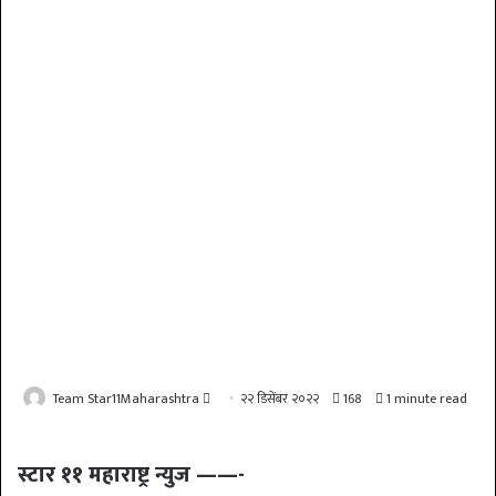
Send
Team Star11Maharashtra
२२ डिसेंबर २०२२
168
1 minute read
an
email
स्टार ११ महाराष्ट्र न्युज ——-