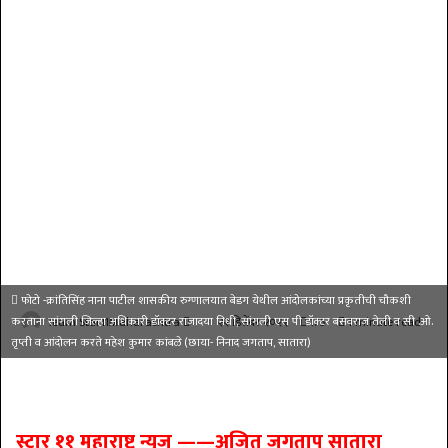
फोटो -क्रांतिसिंह नाना पाटील शासकीय रुग्णालयात बेडग येथील आंदोलकांच्या प्रकृतीची चौकशी
Send
करताना सांगली जिल्हा अधिकारी डॉक्टर राजादया निधी, सांगली एस पी डॉक्टर बसवराज तेली व सी .ओ.
Team Star11Maharashtra
२२ डिसेंबर २०२२
175
1 minute read
तृप्ती व आंदोलन करते महेश कुमार कांबळे (छाया- निनाद जगताप, सातारा)
an
email
स्टार ११ महाराष्ट्र न्युज ——अजित जगताप सातारा