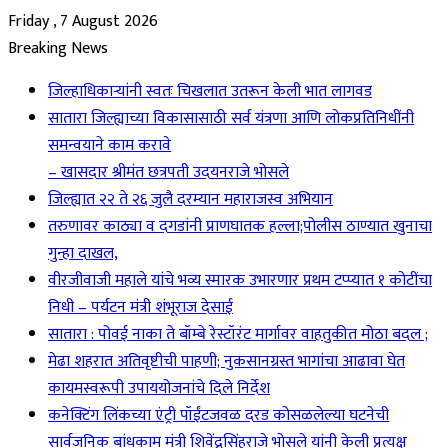
Friday , 7 August 2026
Breaking News
जिल्हाधिकाऱ्यांनी स्वतः चिखलात उतरून केली भात लागवड
सातारा जिल्ह्याच्या विकासासाठी सर्व यंत्रणा आणि लोकप्रतिनिधींनी
समन्वयाने काम करावे
– खासदार श्रीमंत छत्रपती उदयनराजे भोसले
जिल्ह्यात २२ ते २६ जुलै दरम्यान महाराजस्व अभियान
तरुणावर काठ्या व दगडांनी प्राणघातक हल्ला;पोलीस ठाण्यात खुनाचा
गुन्हा दाखल,
वीरजीवाजी महाले यांचे भव्य स्मारक उभारणार प्रथम टप्प्यात १ कोटींचा
निधी – पर्यटन मंत्री शंभूराज देसाई
सातारा : पोवई नाका ते बॉम्बे रेस्टॉरंट मार्गावर वाहतुकीत मोठा बदल ;
मेढा शहरात अतिवृष्टीची पाहणी; नुकसानग्रस्त भागांचा आढावा घेत
कायमस्वरूपी उपाययोजनांचे दिले निर्देश
कनेक्टिंग लिंकच्या एंट्री पॉईंटजवळ दरड कोसळलेल्या घटनेची
सार्वजनिक बांधकाम मंत्री शिवेंद्रसिंहराजे भोसले यांनी केली प्रत्यक्ष