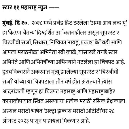
स्टार ११ महाराष्ट्र न्युज ——
मुंबई. दि १०.
२०१८ मध्ये प्रचंड हिट ठरलेला ‘अम्मा आय लव्ह यू’
हा ‘के.एम चैतन्य’ दिग्दर्शित अॅक्शन थ्रीलर असून सुपरस्टार
चिरंजीवी सर्जा, सिथारा, निष्विका नायडू, प्रकाश बेलेवडी आणि
आपला मराठमोळा अभिनेता रवी काळे, यांसारखे तगडे स्टार
अभिनेते आणि अभिनेत्रींच्या अभिनयाने नटलेला हा चित्रपट आहे.
हृदयविकाराने अकस्मात मृत्यू झालेल्या सुपरस्टार ‘चिरंजीवी
सर्जा’ यांच्या या चित्रपटाला तीन वर्ष होत असल्याने त्यांस
आदरांजली म्हणून हा चित्रपट महाराष्ट्र आणि महाराष्ट्राबाहेर
कानाकोपऱ्यात स्थित असणाऱ्या प्रत्येक मराठी रसिक प्रेक्षकाला
अस्सल मराठी भाषेत ‘अल्ट्रा झकास मराठी ओटीटी’वर २८
ऑगस्ट २०२३ पासून पाहायला मिळणार आहे.