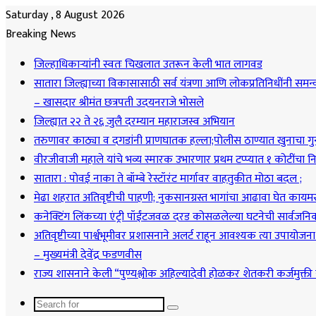
Saturday , 8 August 2026
Breaking News
जिल्हाधिकाऱ्यांनी स्वतः चिखलात उतरून केली भात लागवड
सातारा जिल्ह्याच्या विकासासाठी सर्व यंत्रणा आणि लोकप्रतिनिधींनी समन
– खासदार श्रीमंत छत्रपती उदयनराजे भोसले
जिल्ह्यात २२ ते २६ जुलै दरम्यान महाराजस्व अभियान
तरुणावर काठ्या व दगडांनी प्राणघातक हल्ला;पोलीस ठाण्यात खुनाचा गु
वीरजीवाजी महाले यांचे भव्य स्मारक उभारणार प्रथम टप्प्यात १ कोटींचा निध
सातारा : पोवई नाका ते बॉम्बे रेस्टॉरंट मार्गावर वाहतुकीत मोठा बदल ;
मेढा शहरात अतिवृष्टीची पाहणी; नुकसानग्रस्त भागांचा आढावा घेत कायमस्
कनेक्टिंग लिंकच्या एंट्री पॉईंटजवळ दरड कोसळलेल्या घटनेची सार्वजनिक बां
अतिवृष्टीच्या पार्श्वभूमीवर प्रशासनाने अलर्ट राहून आवश्यक त्या उपायोजन
– मुख्यमंत्री देवेंद्र फडणवीस
राज्य शासनाने केली “पुण्यश्लोक अहिल्यादेवी होळकर शेतकरी कर्जमुक्त
Search