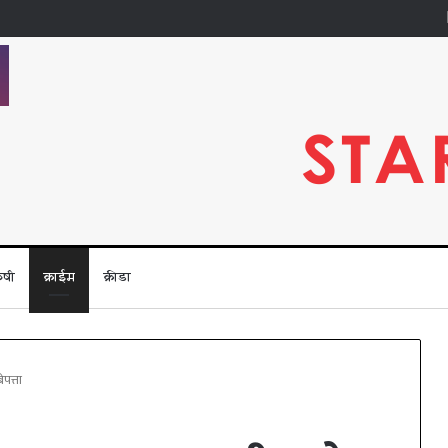
ृषी
क्राईम
क्रीडा
पत्ता