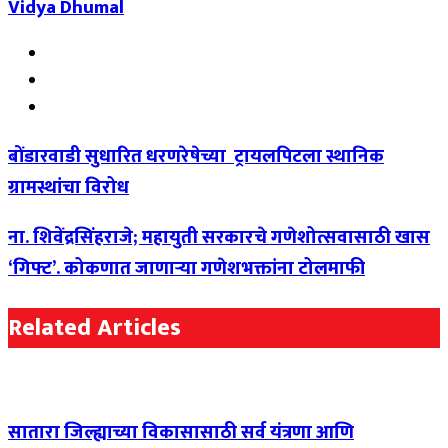
Vidya Dhumal
Website
Facebook
YouTube
बोंडारवाडी सुधारित धरणरेषेच्या ट्रायलपिटला स्थानिक
ग्रामस्थांचा विरोध
ना. शिवेंद्रसिंहराजे; महायुती सरकारचे गणेशोत्सवासाठी खास
‘गिफ्ट’. कोकणात जाणाऱ्या गणेशभक्तांना टोलमाफी
Related Articles
सातारा जिल्ह्याच्या विकासासाठी सर्व यंत्रणा आणि