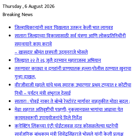
Thursday , 6 August 2026
Breaking News
जिल्हाधिकाऱ्यांनी स्वतः चिखलात उतरून केली भात लागवड
सातारा जिल्ह्याच्या विकासासाठी सर्व यंत्रणा आणि लोकप्रतिनिधींनी
समन्वयाने काम करावे
– खासदार श्रीमंत छत्रपती उदयनराजे भोसले
जिल्ह्यात २२ ते २६ जुलै दरम्यान महाराजस्व अभियान
तरुणावर काठ्या व दगडांनी प्राणघातक हल्ला;पोलीस ठाण्यात खुनाचा
गुन्हा दाखल,
वीरजीवाजी महाले यांचे भव्य स्मारक उभारणार प्रथम टप्प्यात १ कोटींचा
निधी – पर्यटन मंत्री शंभूराज देसाई
सातारा : पोवई नाका ते बॉम्बे रेस्टॉरंट मार्गावर वाहतुकीत मोठा बदल ;
मेढा शहरात अतिवृष्टीची पाहणी; नुकसानग्रस्त भागांचा आढावा घेत
कायमस्वरूपी उपाययोजनांचे दिले निर्देश
कनेक्टिंग लिंकच्या एंट्री पॉईंटजवळ दरड कोसळलेल्या घटनेची
सार्वजनिक बांधकाम मंत्री शिवेंद्रसिंहराजे भोसले यांनी केली प्रत्यक्ष