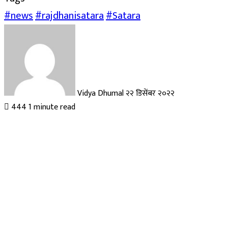
#news
#rajdhanisatara
#Satara
Send
an
email
Vidya Dhumal
२२ डिसेंबर २०२२
444
1 minute read