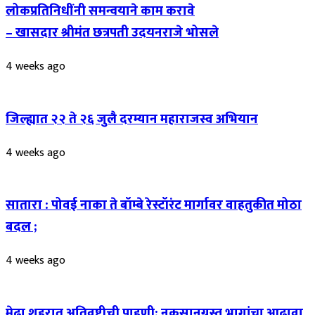
लोकप्रतिनिधींनी समन्वयाने काम करावे
– खासदार श्रीमंत छत्रपती उदयनराजे भोसले
4 weeks ago
जिल्ह्यात २२ ते २६ जुलै दरम्यान महाराजस्व अभियान
4 weeks ago
सातारा : पोवई नाका ते बॉम्बे रेस्टॉरंट मार्गावर वाहतुकीत मोठा
बदल ;
4 weeks ago
मेढा शहरात अतिवृष्टीची पाहणी; नुकसानग्रस्त भागांचा आढावा