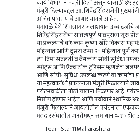
कार्य विभागाने मंजुरी दिली असून यासाठी ४५.३८
मंजुरी दिल्याबद्दल आ. शिवेंद्रसिंहराजेंनी मुख्यमं
अजित पवार यांचे आभार मानले आहेत.
मुनावळे येथे शिवसागर जलाशयात उच्च दर्जाचे जल
शिवेंद्रसिंहराजेंचा सातत्यपूर्ण पाठपुरावा सुरु 
या प्रकल्पाचे बांधकाम कृष्णा खोरे विकास महाम
महिन्यात आणि दुसरा टप्पा २० महिन्यात पूर्ण 
त्या विमा सवलती व वैद्यकीय सोयी सुविधा उपलब्
स्पोर्ट्स आणि ऍक्वाटीक टुरिझम म्हणजेच जलपर्य
आणि सोयी- सुविधा उपलब्ध करणे या कामांचा 
या महत्वकांक्षी प्रकल्पाला मंजुरी मिळाल्याने
पर्यटनवाढीला मोठी चालना मिळणार आहे. पर्यटन
निर्माण होणार आहेत आणि पर्यायाने स्थानिक अर
मंजुरी मिळाल्याने जावलीतील पर्यटनाला एकप्रक
मतदारसंघातील जनतेमधून समाधान व्यक्त होत 
Team Star11Maharashtra