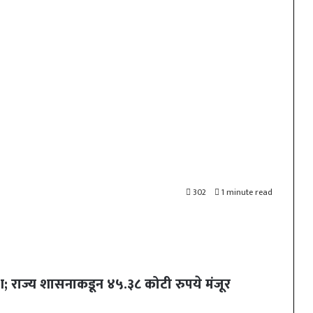
302
1 minute read
 यश; राज्य शासनाकडून ४५.३८ कोटी रुपये मंजूर