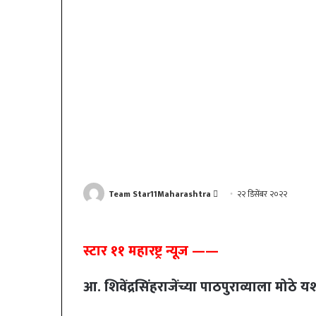
Send
Team Star11Maharashtra
२२ डिसेंबर २०२२
an
email
स्टार ११ महारष्ट्र न्यूज ——
आ. शिवेंद्रसिंहराजेंच्या पाठपुराव्याला मोठे