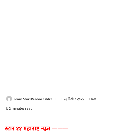
Send
Team Star11Maharashtra
२२ डिसेंबर २०२२
140
an
2 minutes read
email
स्टार ११ महाराष्ट्र न्युज ———