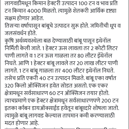
लागवडीमधून किमान हेक्टरी उत्पादन 100 टन व भाव प्रति
टन किमान 4000 मिळतो. त्यामुळे शेतकरी आर्थिक दृष्ट्या
सक्षम होणार आहेत.
तिसऱ्या वर्षापासून बांबूचे उत्पादन सुरू होते. जमिनीची धूप व
जलसंवर्धन होते.
कृषि अर्थव्यवस्थेला बळ देण्यासाठी बांबू पासून इथेनॉल
निर्मिती केली जाते. 1 हेक्टर ऊस लावला तर 2 कोटी लिटर
पाणी लागते व 1 टन ऊस गाळला तर 80 लीटर इॅथेनॉल
निघते. आणि 1 हेक्टर बांबू लावले तर 20 लाख लीटर पाणी
लागते. 1 टन बांबू गाळला तर 400 लीटर इथेनॉल निघते.
तसेच प्रति एकरी 40 टन उत्पादन मिळते. बांबू एका वर्षात
320 किलो ऑक्सिजन हवेत सोडत असतो. एक एकर
क्षेत्रामधून सर्वसाधारण 60 टन ऑक्सिजन तयार होतो.
त्याचप्रमाणे एक हेक्टर क्षेत्रामधून सर्वसाधारणपणे 200 टन
इतका र्काबन डायऑक्साईड हवेतून बांबूव्दारे शोषला जातो.
त्यामुळे बांबू लागवड केल्यास तापमान कमी करण्यासाठी
मदत होणार आहे.