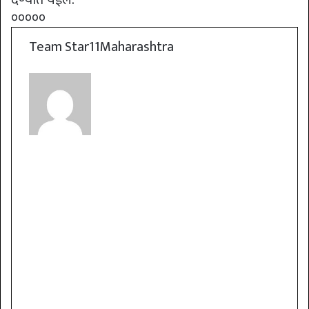
देण्यात येईल.
०००००
Team Star11Maharashtra