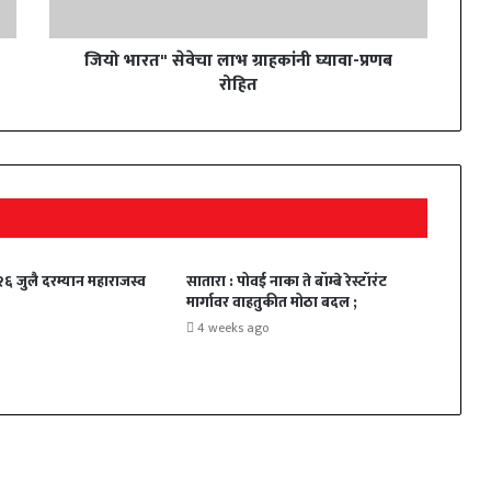
जियो भारत" सेवेचा लाभ ग्राहकांनी घ्यावा-प्रणब
रोहित
 २६ जुलै दरम्यान महाराजस्व
सातारा : पोवई नाका ते बॉम्बे रेस्टॉरंट
मार्गावर वाहतुकीत मोठा बदल ;
4 weeks ago