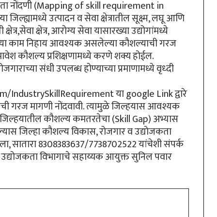
्यकता नोंदणी (Mapping of skill requirement in
्ह्यामध्ये उत्पादन व सेवा क्षेत्रातील सूक्ष्म, लघू आणि
षेत्र,सेवा क्षेत्र, आरोग्य सेवा यासारख्या उद्योगांमध्ये
च्या काम निहाय आवश्यक असलेल्या कौशल्याची गरज
समावेश कौशल्य प्रशिक्षणामध्ये करणे शक्य होईल.
ोजगाराच्या संधी उपलब्ध होण्याच्या प्रमाणामध्ये वृध्दी
com/IndustrySkillRequirement या google Link द्वारे
ळाची गरज मागणी नोंदवावी. त्यामुळे जिल्हयास आवश्यक
जिल्हयातील कौशल्य कमतरतेचा (Skill Gap) अभ्यास
यास जिल्हा कौशल्य विकास, रोजगार व उद्योजकता
 मजला, सातारा 8308383637/7738702522 यांचेशी संपर्क
द्योजकता विभागाचे सहाय्यक आयुक्त सुनिल पवार