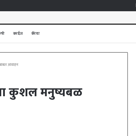
ृषी
क्राईम
क्रीडा
णीबाबत आवाहन
ंना कुशल मनुष्यबळ