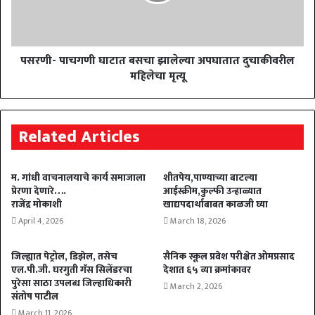
पसरणी- पाचगणी घाटात बसचा झालेल्या अपघातात दुचाकीवरील
महिलेचा मृत्यू
Related Articles
म. गांधी वाचनालयाचे कार्य समाजाला
शीतपेय,पाण्याच्या बाटल्या
प्रेरणा देणारे….
आईस्क्रीम,कुल्फी उन्हाळ्यात
राजेंद्र मोकाशी
खाद्यपदार्थाबाबत काळजी घ्या
April 4, 2026
March 18, 2026
जिल्ह्यात पेट्रोल, डिझेल, तसेच
सैनिक स्कूल प्रवेश परीक्षेत ओमप्रसाद
एल.पी.जी. घरगुती गॅस सिलेंडरचा
देशात ६५ व्या क्रमांकावर
पुरेसा साठा उपलब्ध जिल्हाधिकारी
March 2, 2026
संतोष पाटील
March 11, 2026