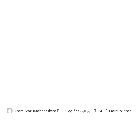
Send
Team Star11Maharashtra
२२ डिसेंबर २०२२
361
1 minute read
an
email