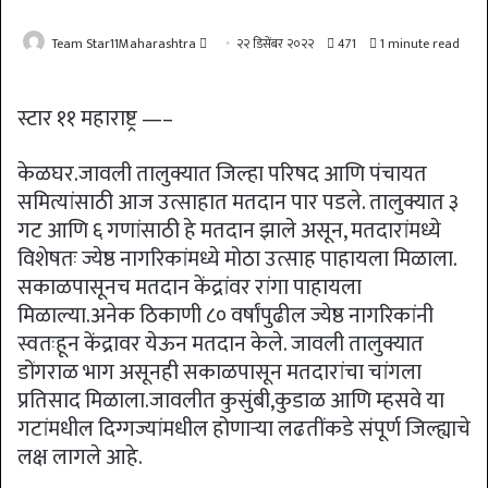
Send
Team Star11Maharashtra
२२ डिसेंबर २०२२
471
1 minute read
an
email
स्टार ११ महाराष्ट्र —–
केळघर.जावली तालुक्यात जिल्हा परिषद आणि पंचायत
समित्यांसाठी आज उत्साहात मतदान पार पडले. तालुक्यात ३
गट आणि ६ गणांसाठी हे मतदान झाले असून, मतदारांमध्ये
विशेषतः ज्येष्ठ नागरिकांमध्ये मोठा उत्साह पाहायला मिळाला.
सकाळपासूनच मतदान केंद्रांवर रांगा पाहायला
मिळाल्या.अनेक ठिकाणी ८० वर्षांपुढील ज्येष्ठ नागरिकांनी
स्वतःहून केंद्रावर येऊन मतदान केले. जावली तालुक्यात
डोंगराळ भाग असूनही सकाळपासून मतदारांचा चांगला
प्रतिसाद मिळाला.जावलीत कुसुंबी,कुडाळ आणि म्हसवे या
गटांमधील दिग्गज्यांमधील होणाऱ्या लढतींकडे संपूर्ण जिल्ह्याचे
लक्ष लागले आहे.