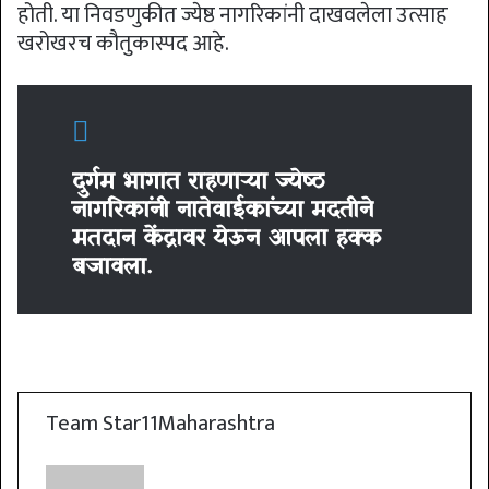
होती. या निवडणुकीत ज्येष्ठ नागरिकांनी दाखवलेला उत्साह
खरोखरच कौतुकास्पद आहे.
दुर्गम भागात राहणाऱ्या ज्येष्ठ
नागरिकांनी नातेवाईकांच्या मदतीने
मतदान केंद्रावर येऊन आपला हक्क
बजावला.
Team Star11Maharashtra