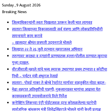
Sunday , 9 August 2026
Breaking News
जिल्हाधिकाऱ्यांनी स्वतः चिखलात उतरून केली भात लागवड
सातारा जिल्ह्याच्या विकासासाठी सर्व यंत्रणा आणि लोकप्रतिनिधींनी
समन्वयाने काम करावे
– खासदार श्रीमंत छत्रपती उदयनराजे भोसले
जिल्ह्यात २२ ते २६ जुलै दरम्यान महाराजस्व अभियान
तरुणावर काठ्या व दगडांनी प्राणघातक हल्ला;पोलीस ठाण्यात खुनाचा
गुन्हा दाखल,
वीरजीवाजी महाले यांचे भव्य स्मारक उभारणार प्रथम टप्प्यात १ कोटींचा
निधी – पर्यटन मंत्री शंभूराज देसाई
सातारा : पोवई नाका ते बॉम्बे रेस्टॉरंट मार्गावर वाहतुकीत मोठा बदल ;
मेढा शहरात अतिवृष्टीची पाहणी; नुकसानग्रस्त भागांचा आढावा घेत
कायमस्वरूपी उपाययोजनांचे दिले निर्देश
कनेक्टिंग लिंकच्या एंट्री पॉईंटजवळ दरड कोसळलेल्या घटनेची
सार्वजनिक बांधकाम मंत्री शिवेंद्रसिंहराजे भोसले यांनी केली प्रत्यक्ष