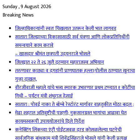
Sunday , 9 August 2026
Breaking News
जिल्हाधिकाऱ्यांनी स्वतः चिखलात उतरून केली भात लागवड
सातारा जिल्ह्याच्या विकासासाठी सर्व यंत्रणा आणि लोकप्रतिनिधींनी
समन्वयाने काम करावे
– खासदार श्रीमंत छत्रपती उदयनराजे भोसले
जिल्ह्यात २२ ते २६ जुलै दरम्यान महाराजस्व अभियान
तरुणावर काठ्या व दगडांनी प्राणघातक हल्ला;पोलीस ठाण्यात खुनाचा
गुन्हा दाखल,
वीरजीवाजी महाले यांचे भव्य स्मारक उभारणार प्रथम टप्प्यात १ कोटींचा
निधी – पर्यटन मंत्री शंभूराज देसाई
सातारा : पोवई नाका ते बॉम्बे रेस्टॉरंट मार्गावर वाहतुकीत मोठा बदल ;
मेढा शहरात अतिवृष्टीची पाहणी; नुकसानग्रस्त भागांचा आढावा घेत
कायमस्वरूपी उपाययोजनांचे दिले निर्देश
कनेक्टिंग लिंकच्या एंट्री पॉईंटजवळ दरड कोसळलेल्या घटनेची
सार्वजनिक बांधकाम मंत्री शिवेंद्रसिंहराजे भोसले यांनी केली प्रत्यक्ष