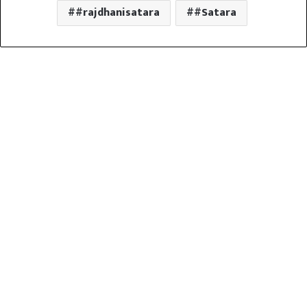
#rajdhanisatara
#Satara