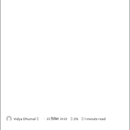
Send
Vidya Dhumal
२२ डिसेंबर २०२२
216
1 minute read
an