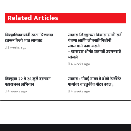
Related Articles
जिल्हाधिकाऱ्यांनी स्वतः चिखलात
सातारा जिल्ह्याच्या विकासासाठी सर्व
उतरून केली भात लागवड
यंत्रणा आणि लोकप्रतिनिधींनी
समन्वयाने काम करावे
2 weeks ago
– खासदार श्रीमंत छत्रपती उदयनराजे
भोसले
4 weeks ago
जिल्ह्यात २२ ते २६ जुलै दरम्यान
सातारा : पोवई नाका ते बॉम्बे रेस्टॉरंट
महाराजस्व अभियान
मार्गावर वाहतुकीत मोठा बदल ;
4 weeks ago
4 weeks ago