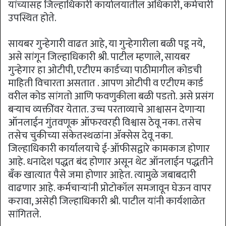
यांच्यासह जिल्हाधिकारी कार्यालयातील अधिकारी, कर्मचारी
उपस्थित होते.
सायबर गुन्हेगारी वाढत आहे, या गुन्हेगारीला बळी पडू नये,
असे सांगून जिल्हाधिकारी श्री. पाटील म्हणाले, सायबर
गुन्हेगार हा ओटीपी, एटीएम कार्डच्या पाठीमागील कोडची
माहिती विचारता असतात . आपण ओटीपी व एटीएम कार्ड
वरील कोड सांगतो आणि फवणुकीला बळी पडतो. असे प्रसंग
बऱ्याच व्यक्तींवर येतात. उच्च परताव्याचे आश्वासन देणाऱ्या
ऑनलाईन गुंतवणूक ऑफरवरही विश्वास ठेवू नका. तसेच
तसेच चुकीच्या संकेतस्थळांना ॲक्सेस देवू नका.
जिल्हाधिकारी कार्यालयाचे ई-ऑफीसद्वारे कामकाज होणार
आहे. धनादेश पद्धत बंद होणार असून थेट ऑनलाईन पद्धतीने
बँक खात्यात पैसे जमा होणार आहेत. त्यामुळे जबाबदारी
वाढणार आहे. कर्मचाऱ्यांनी प्रोटोकॉल समजावून घेऊन वापर
करावा, असेही जिल्हाधिकारी श्री. पाटील यांनी कार्यशाळेत
सांगितले.