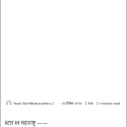
Send
Team Star11Maharashtra
२२ डिसेंबर २०२२
198
1 minute read
an
email
स्टार ११ महाराष्ट्र ——