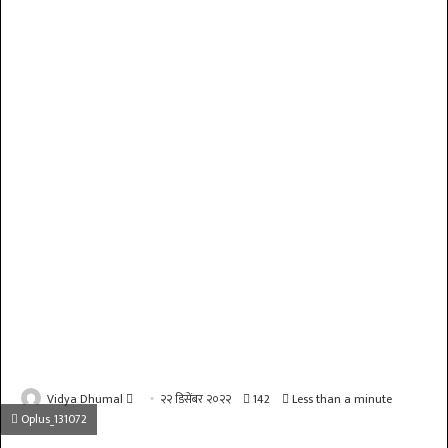
Send
Vidya Dhumal
२२ डिसेंबर २०२२
142
Less than a minute
Oplus_131072
an
email