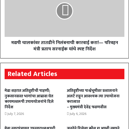
मद्यपी चालकांवर तातडीने निलंबनाची कारवाई करा!— परिवहन
मंत्री प्रताप सरनाईक यांचे स्पष्ट निर्देश
Related Articles
मेढा शहरात अतिवृष्टीची पाहणी;
अतिवृष्टीच्या पार्श्वभूमीवर प्रशासनाने
नुकसानग्रस्त भागांचा आढावा घेत
अलर्ट राहून आवश्यक त्या उपायोजना
कायमस्वरूपी उपाययोजनांचे दिले
कराव्यात
निर्देश
– मुख्यमंत्री देवेंद्र फडणवीस
July 7, 2026
July 6, 2026
मेढा नगरपंचायत उपनगराध्यक्षपदी
जनतेने दिलेला कौल हा आम्ही नम्रपने