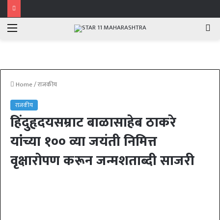
Menu
Se
fo
Home
/
राजकीय
राजकीय
हिंदुहृदयसम्राट बाळासाहेब ठाकरे
यांच्या १०० व्या जयंती निमित्त
वृक्षारोपण करून जन्मशताब्दी साजरी