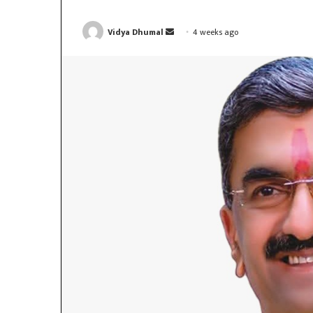
Send
Vidya Dhumal
4 weeks ago
an
email