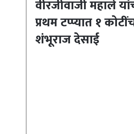
वीरजीवाजी महाले यां
प्रथम टप्प्यात १ कोटींच
शंभूराज देसाई