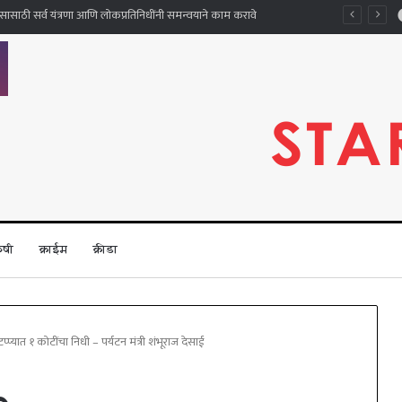
ै दरम्यान महाराजस्व अभियान
ृषी
क्राईम
क्रीडा
्प्यात १ कोटींचा निधी – पर्यटन मंत्री शंभूराज देसाई