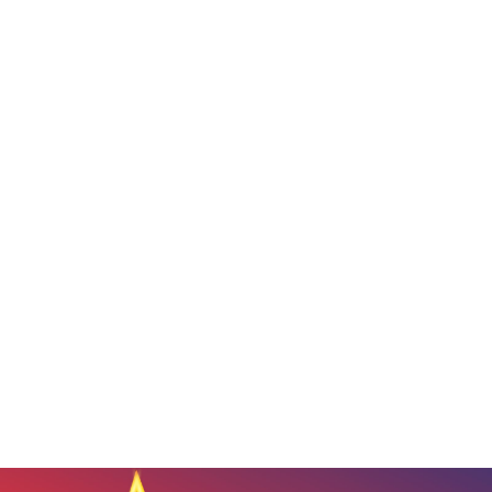
मेढा येथे आ.शिवेंद्रसिंहराजे भोसले
यांच्या वाढदिवसानिमित्त भव्य सत्काराचे
आयोजन
March 28, 2024
544