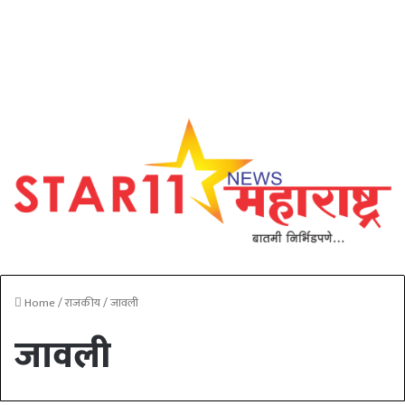
Home
/
राजकीय
/
जावली
जावली